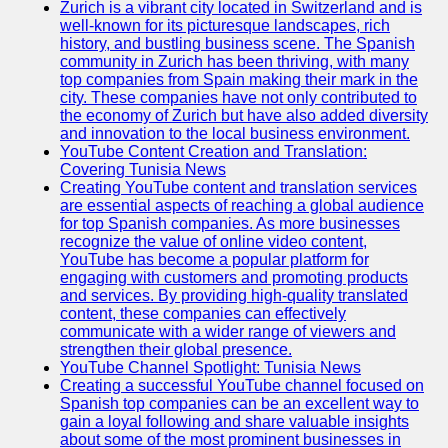
Zurich is a vibrant city located in Switzerland and is
well-known for its picturesque landscapes, rich
history, and bustling business scene. The Spanish
community in Zurich has been thriving, with many
top companies from Spain making their mark in the
city. These companies have not only contributed to
the economy of Zurich but have also added diversity
and innovation to the local business environment.
YouTube Content Creation and Translation:
Covering Tunisia News
Creating YouTube content and translation services
are essential aspects of reaching a global audience
for top Spanish companies. As more businesses
recognize the value of online video content,
YouTube has become a popular platform for
engaging with customers and promoting products
and services. By providing high-quality translated
content, these companies can effectively
communicate with a wider range of viewers and
strengthen their global presence.
YouTube Channel Spotlight: Tunisia News
Creating a successful YouTube channel focused on
Spanish top companies can be an excellent way to
gain a loyal following and share valuable insights
about some of the most prominent businesses in