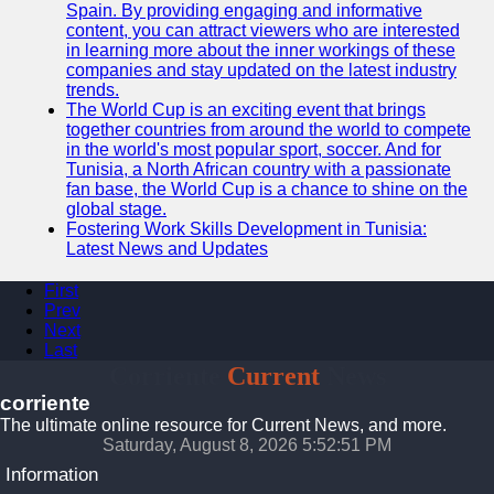
Spain. By providing engaging and informative
content, you can attract viewers who are interested
in learning more about the inner workings of these
companies and stay updated on the latest industry
trends.
The World Cup is an exciting event that brings
together countries from around the world to compete
in the world's most popular sport, soccer. And for
Tunisia, a North African country with a passionate
fan base, the World Cup is a chance to shine on the
global stage.
Fostering Work Skills Development in Tunisia:
Latest News and Updates
First
Prev
Next
Last
Corriente
Current
News
corriente
The ultimate online resource for Current News, and more.
Saturday, August 8, 2026 5:52:51 PM
Information