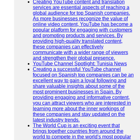
Creating YouTube content and translation
services are essential aspects of reaching a
global audience for top Spanish companies.
As more businesses recognize the value of
online video content, YouTube has become a
popular platform for engaging with customers
and promoting products and services. By
providing high-quality translated content,
these companies can effectively
communicate with a wider range of viewers
and strengthen their global presence.
YouTube Channel Spotlight: Tunisia News
Creating a successful YouTube channel
focused on Spanish top companies can be an
excellent way to gain a loyal following and
share valuable insights about some of the
most prominent businesses in Spain. By
providing engaging and informative content,
you can attract viewers who are interested in
learning more about the inner workings of
these companies and stay updated on the
latest industry trends.
The World Cup is an exciting event that
brings together countries from around the
world to compete in the world's most popular