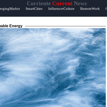
Corriente
Current
News
ergingMarket
SmartCities
InfluencerCulture
RemoteWork
able Energy