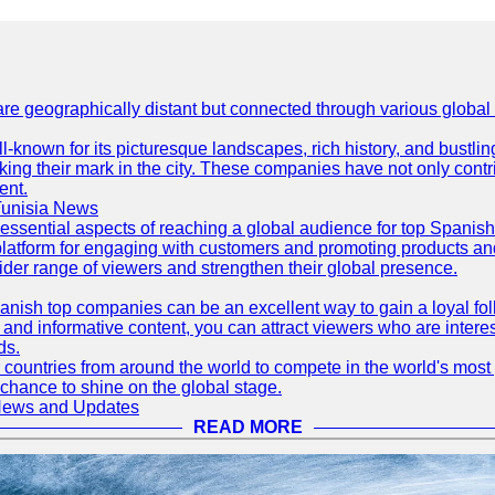
are geographically distant but connected through various global
well-known for its picturesque landscapes, rich history, and bus
ing their mark in the city. These companies have not only cont
ent.
Tunisia News
 essential aspects of reaching a global audience for top Spani
atform for engaging with customers and promoting products and s
der range of viewers and strengthen their global presence.
ish top companies can be an excellent way to gain a loyal fol
nd informative content, you can attract viewers who are interes
ds.
 countries from around the world to compete in the world's most p
 chance to shine on the global stage.
 News and Updates
READ MORE