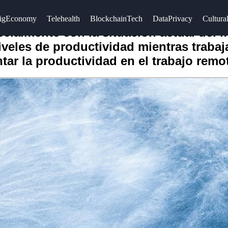
igEconomy
Telehealth
BlockchainTech
DataPrivacy
Cultural
ecialmente con la situación actual del
veles de productividad mientras traba
tar la productividad en el trabajo remo