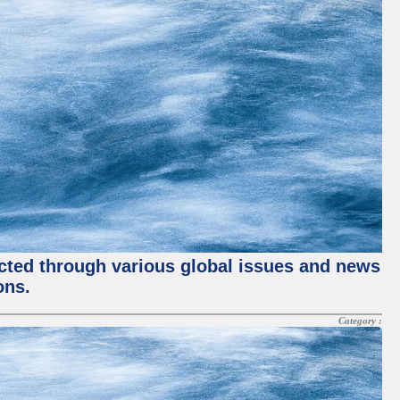
ected through various global issues and news
ons.
Category :