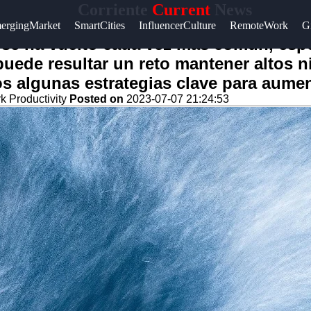
Corriente
Current
News
ergingMarket
SmartCities
InfluencerCulture
RemoteWork
G
o se ha vuelto cada vez más común, esp
ede resultar un reto mantener altos ni
os algunas estrategias clave para aumen
 Productivity
Posted on
2023-07-07 21:24:53