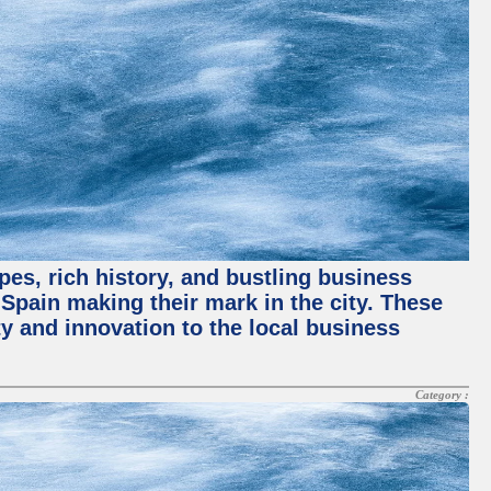
pes, rich history, and bustling business
pain making their mark in the city. These
y and innovation to the local business
Category :