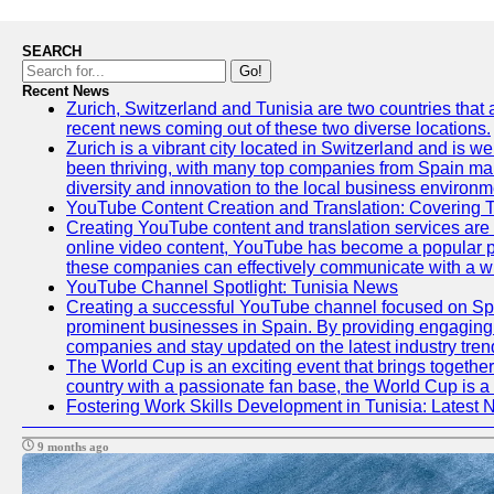
SEARCH
Go!
Recent News
Zurich, Switzerland and Tunisia are two countries that 
recent news coming out of these two diverse locations.
Zurich is a vibrant city located in Switzerland and is 
been thriving, with many top companies from Spain mak
diversity and innovation to the local business environm
YouTube Content Creation and Translation: Covering 
Creating YouTube content and translation services are
online video content, YouTube has become a popular pl
these companies can effectively communicate with a wi
YouTube Channel Spotlight: Tunisia News
Creating a successful YouTube channel focused on Span
prominent businesses in Spain. By providing engaging a
companies and stay updated on the latest industry tren
The World Cup is an exciting event that brings together
country with a passionate fan base, the World Cup is a
Fostering Work Skills Development in Tunisia: Latest
9 months ago