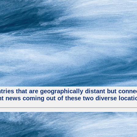
tries that are geographically distant but conn
ent news coming out of these two diverse locati