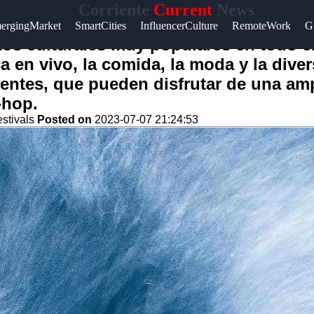
Corriente
Current
News
ergingMarket
SmartCities
InfluencerCulture
RemoteWork
G
tos culturales muy populares en todo 
a en vivo, la comida, la moda y la dive
tentes, que pueden disfrutar de una amp
-hop.
stivals
Posted on
2023-07-07 21:24:53