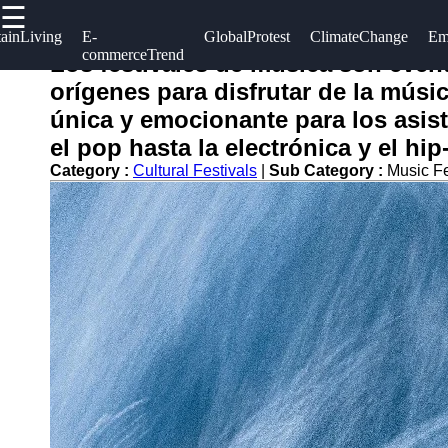
☰
×
Useful
Socials
Help &
tainLiving
E-
GlobalProtest
ClimateChange
Em
commerceTrend
links
Support
Los festivales de música son even
corriente
orígenes para disfrutar de la músic
Home
Facebook
Contact
única y emocionante para los asis
About
el pop hasta la electrónica y el hip
Instagram
Us
Category :
Cultural Festivals
|
Sub Category :
Music Fe
Twitter
Write
for Us
Telegram