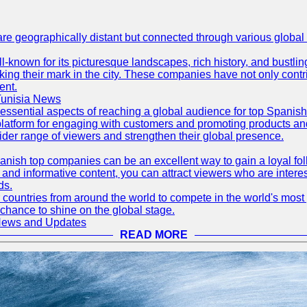
are geographically distant but connected through various global
well-known for its picturesque landscapes, rich history, and bus
ing their mark in the city. These companies have not only cont
ent.
Tunisia News
 essential aspects of reaching a global audience for top Spani
atform for engaging with customers and promoting products and s
der range of viewers and strengthen their global presence.
ish top companies can be an excellent way to gain a loyal fol
nd informative content, you can attract viewers who are interes
ds.
 countries from around the world to compete in the world's most p
 chance to shine on the global stage.
 News and Updates
READ MORE