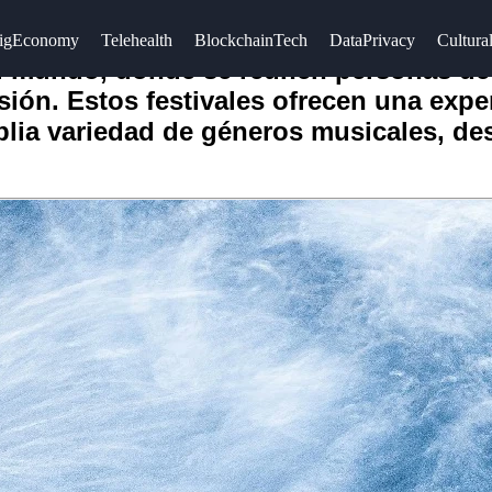
igEconomy
Telehealth
BlockchainTech
DataPrivacy
Cultural
el mundo, donde se reúnen personas de 
rsión. Estos festivales ofrecen una expe
lia variedad de géneros musicales, des