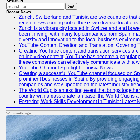
SEARCH
Go!
Recent News
Zurich, Switzerland and Tunisia are two countries that 
recent news coming out of these two diverse locations.
Zurich is a vibrant city located in Switzerland and is 
been thriving, with many top companies from Spain mak
diversity and innovation to the local business environm
YouTube Content Creation and Translation: Covering 
Creating YouTube content and translation services are
online video content, YouTube has become a popular pl
these companies can effectively communicate with a wi
YouTube Channel Spotlight: Tunisia News
Creating a successful YouTube channel focused on Span
prominent businesses in Spain. By providing engaging a
companies and stay updated on the latest industry tren
The World Cup is an exciting event that brings together
country with a passionate fan base, the World Cup is a
Fostering Work Skills Development in Tunisia: Latest
9 months ago